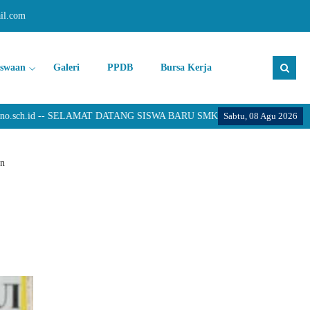
il.com
iswaan
Galeri
PPDB
Bursa Kerja
h.id -- SELAMAT DATANG SISWA BARU SMK PANCASILA 2 JATISRONO
Sabtu, 08 Agu 2026
an