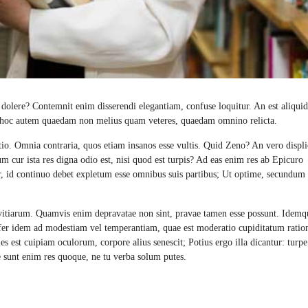
 dolere? Contemnit enim disserendi elegantiam, confuse loquitur. An est aliquid
b hoc autem quaedam non melius quam veteres, quaedam omnino relicta.
atio. Omnia contraria, quos etiam insanos esse vultis. Quid Zeno? An vero displi
um cur ista res digna odio est, nisi quod est turpis? Ad eas enim res ab Epicuro
ur, id continuo debet expletum esse omnibus suis partibus; Ut optime, secundum
ivitiarum. Quamvis enim depravatae non sint, pravae tamen esse possunt. Idemq
fer idem ad modestiam vel temperantiam, quae est moderatio cupiditatum ratio
es est cuipiam oculorum, corpore alius senescit; Potius ergo illa dicantur: turpe
e sunt enim res quoque, ne tu verba solum putes.