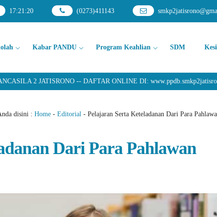
17
:
21
:
21
(0273)411143
smkp2jatisrono@gma
kolah
Kabar PANDU
Program Keahlian
SDM
Kes
2 JATISRONO -- DAFTAR ONLINE DI: www.ppdb.smkp2jatisrono.sc
nda disini :
Home
-
Editorial
-
Pelajaran Serta Keteladanan Dari Para Pahlaw
ladanan Dari Para Pahlawan