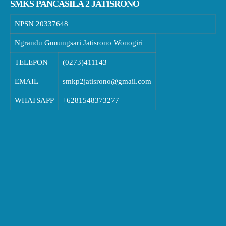
SMKS PANCASILA 2 JATISRONO
NPSN
20337648
Ngrandu Gunungsari Jatisrono Wonogiri
TELEPON
(0273)411143
EMAIL
smkp2jatisrono@gmail.com
WHATSAPP
+6281548373277