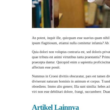
An potest, inquit ille, quicquam esse suavius quam nihil
ipsum flagitiosum, etiamsi nulla comitetur infamia? A
Quia dolori non voluptas contraria est, sed doloris priv
quae tributa est animi virtutibus tanta praestantia? Prim
praecepta dantur. Quicquid enim a sapientia proficiscit
affectum esse possit.
Nummus in Croesi divitiis obscuratur, pars est tamen d
diviserunt naturam hominis in animum et corpus. Trans
oboediens. Immo alio genere; Illa sunt similia: hebes aci
viri non esse debilitari dolore, frangi, succumbere. Dua
Artikel Lainnya