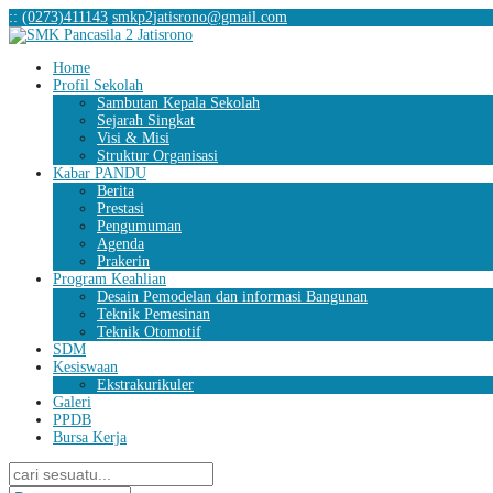
:
:
(0273)411143
smkp2jatisrono@gmail.com
Home
Profil Sekolah
Sambutan Kepala Sekolah
Sejarah Singkat
Visi & Misi
Struktur Organisasi
Kabar PANDU
Berita
Prestasi
Pengumuman
Agenda
Prakerin
Program Keahlian
Desain Pemodelan dan informasi Bangunan
Teknik Pemesinan
Teknik Otomotif
SDM
Kesiswaan
Ekstrakurikuler
Galeri
PPDB
Bursa Kerja