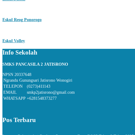
Eskul Reog Ponorogo
Eskul Volley
Info Sekolah
SMKS PANCASILA 2 JATISRONO
NPSN
20337648
Ngrandu Gunungsari Jatisrono Wonogiri
TELEPON
(0273)411143
EMAIL
smkp2jatisrono@gmail.com
WHATSAPP
+6281548373277
Pos Terbaru