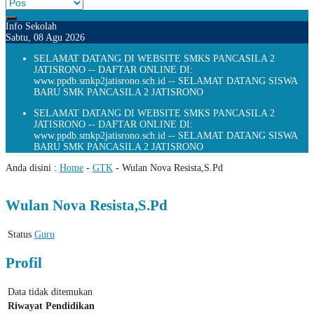
Info Sekolah
Sabtu, 08 Agu 2026
SELAMAT DATANG DI WEBSITE SMKS PANCASILA 2
JATISRONO -- DAFTAR ONLINE DI:
www.ppdb.smkp2jatisrono.sch.id -- SELAMAT DATANG SISWA
BARU SMK PANCASILA 2 JATISRONO
SELAMAT DATANG DI WEBSITE SMKS PANCASILA 2
JATISRONO -- DAFTAR ONLINE DI:
www.ppdb.smkp2jatisrono.sch.id -- SELAMAT DATANG SISWA
BARU SMK PANCASILA 2 JATISRONO
Anda disini :
Home
-
GTK
-
Wulan Nova Resista,S.Pd
Wulan Nova Resista,S.Pd
Status
Guru
Profil
Data tidak ditemukan
Riwayat Pendidikan