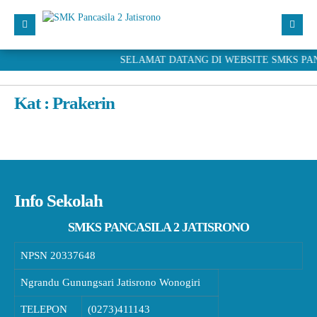
SELAMAT DATANG DI WEBSITE SMKS PANCAS
Home
Profil Sekolah
Kat : Prakerin
Kabar PANDU
Program Keahlian
SDM
Info Sekolah
Kesiswaan
Galeri
SMKS PANCASILA 2 JATISRONO
PPDB
NPSN
20337648
Bursa Kerja
Ngrandu Gunungsari Jatisrono Wonogiri
TELEPON
(0273)411143