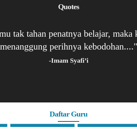
Quotes
kamu tak tahan penatnya belajar, maka
menanggung perihnya kebodohan....
-Imam Syafi’i
Daftar Guru
Satino,S.Ip
Surendro Harjiatmoko,ST