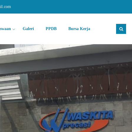
il.com
iswaan
Galeri
PPDB
Bursa Kerja