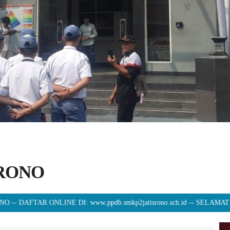
SRONO
ONLINE DI: www.ppdb.smkp2jatisrono.sch.id -- SELAMAT DATANG