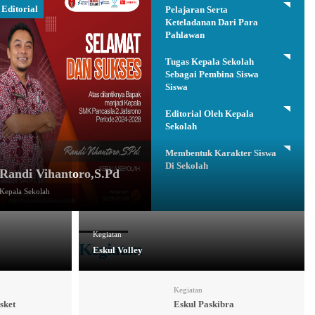
Editorial
Pelajaran Serta
Keteladanan Dari Para
Pahlawan
Tugas Kepala Sekolah
Sebagai Pembina Siswa
Siswa
Editorial Oleh Kepala
Sekolah
Membentuk Karakter Siswa
Di Sekolah
Randi Vihantoro,S.Pd
Kepala Sekolah
Kegiatan
Kegiatan
Eskul Volley
Kegiatan
sket
Eskul Paskibra