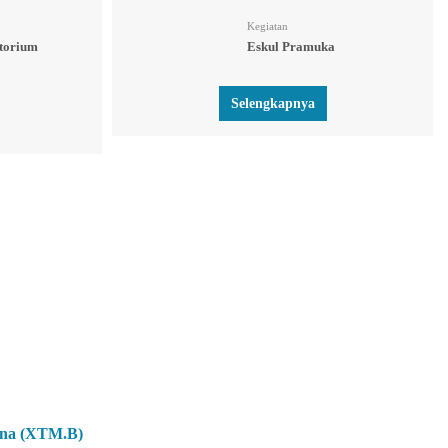
Kegiatan
torium
Eskul Pramuka
Selengkapnya
ana (XTM.B)