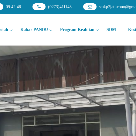
09
:
42
:
48
(0273)411143
smkp2jatisrono@gma
kolah
Kabar PANDU
Program Keahlian
SDM
Kes