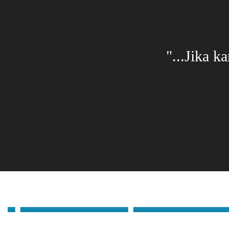
a yang bersungguh-
"...Jika 
kesuksesan) –..."
Fa’iq Adhytia
Ryantoko,S.Pd
Subeqi Nur Hikmah,S.Pd