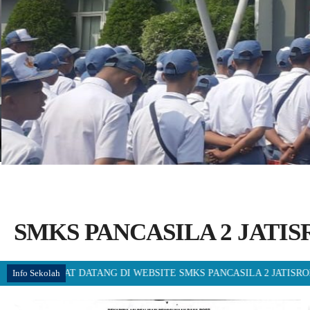
SMKS PANCASILA 2 JATI
AMAT DATANG DI WEBSITE SMKS PANCASILA 2 JATISRONO -- DAFTAR 
Info Sekolah