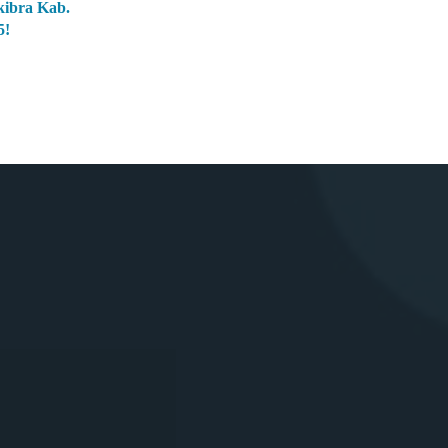
kibra Kab.
5!