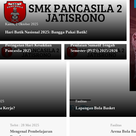
Kamis, 2 Oktober 2025
Hari Batik Nasional 2025: Bangga Pakai Batik!
Rabu, 1 Oktober 2025
Rabu, 24 September 2025
Peringatan Hari Kesaktian
Penilaian Sumatif Tengah
Pancasila 2025
Semester (PSTS) 2025/2026
025
Fasilitas
u
Fasilitas
a Kerja?
Lapangan Bola Basket
Terbit :
28 Mei 2025
Fasilitas
Mengenal Pembelajaran
Arena Bola Ba