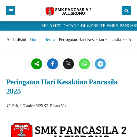
SELAMAT DATANG DI WEBSITE SMKS PANCASILA 2 JA
Home
Profil Sekolah
Anda disini :
Home
-
Berita
-
Peringatan Hari Kesaktian Pancasila 2025
Kabar PANDU
Sambutan Kepala Sekolah
Program Keahlian
Sejarah Singkat
Berita
SDM
Visi & Misi
Prestasi
Desain Pemodelan dan informasi Bangunan
Peringatan Hari Kesaktian Pancasila
Kesiswaan
Struktur Organisasi
Pengumuman
Teknik Pemesinan
2025
Galeri
Agenda
Teknik Otomotif
Ekstrakurikuler
Rab, 1 Oktober 2025
Dibaca 52x
PPDB
Prakerin
Bursa Kerja