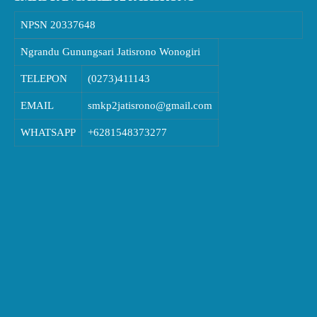
NPSN
20337648
Ngrandu Gunungsari Jatisrono Wonogiri
TELEPON
(0273)411143
EMAIL
smkp2jatisrono@gmail.com
WHATSAPP
+6281548373277