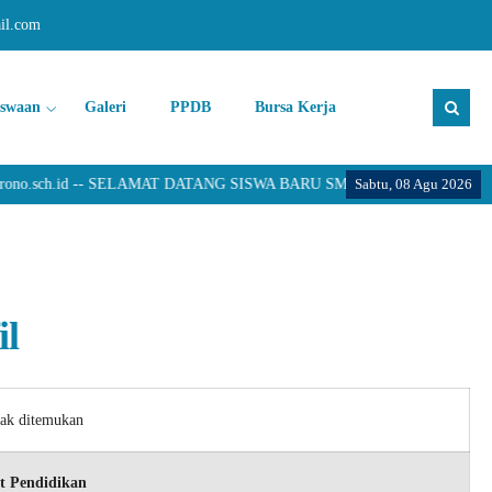
il.com
iswaan
Galeri
PPDB
Bursa Kerja
ono.sch.id -- SELAMAT DATANG SISWA BARU SMK PANCASILA 2 JATI
Sabtu, 08 Agu 2026
il
dak ditemukan
t Pendidikan