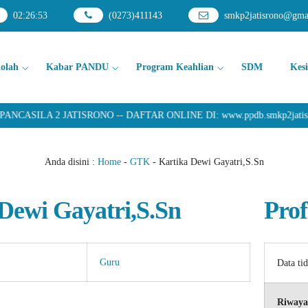
02
:
26
:
53
(0273)411143
smkp2jatisrono@gma
kolah
Kabar PANDU
Program Keahlian
SDM
Kes
ASILA 2 JATISRONO -- DAFTAR ONLINE DI: www.ppdb.smkp2jatisr
Anda disini :
Home
-
GTK
-
Kartika Dewi Gayatri,S.Sn
Dewi Gayatri,S.Sn
Prof
Guru
Data ti
Riwaya