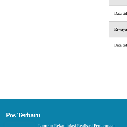
Data ti
Riwaya
Data ti
Pos Terbaru
Laporan Rekapitulasi Realisasi Penggunaan