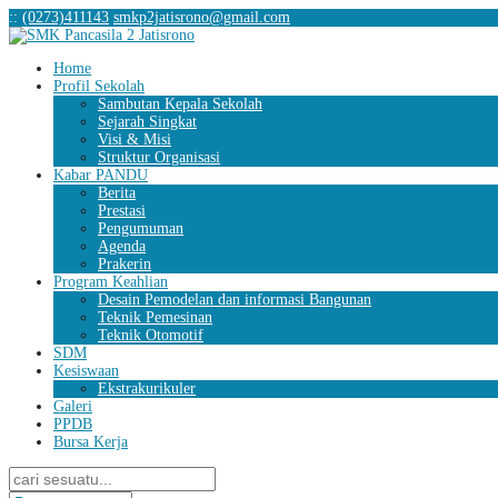
:
:
(0273)411143
smkp2jatisrono@gmail.com
Home
Profil Sekolah
Sambutan Kepala Sekolah
Sejarah Singkat
Visi & Misi
Struktur Organisasi
Kabar PANDU
Berita
Prestasi
Pengumuman
Agenda
Prakerin
Program Keahlian
Desain Pemodelan dan informasi Bangunan
Teknik Pemesinan
Teknik Otomotif
SDM
Kesiswaan
Ekstrakurikuler
Galeri
PPDB
Bursa Kerja