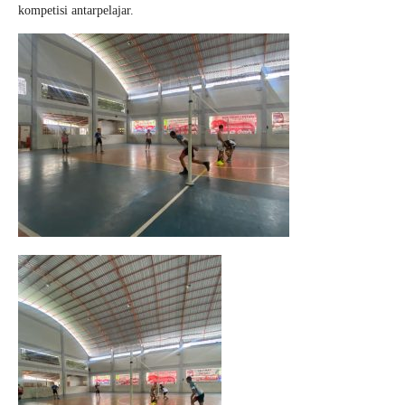
kompetisi antarpelajar.