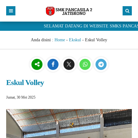
SELAMAT DATANG DI WEBSITE SMKS PANCASILA 2 JA
Home
Profil Sekolah
Anda disini :
Home
-
Ekskul
-
Eskul Volley
Kabar PANDU
Sambutan Kepala Sekolah
Program Keahlian
Sejarah Singkat
Berita
SDM
Visi & Misi
Prestasi
Desain Pemodelan dan informasi Bangunan
Eskul Volley
Kesiswaan
Struktur Organisasi
Pengumuman
Teknik Pemesinan
Galeri
Jumat, 30 Mei 2025
Agenda
Teknik Otomotif
Ekstrakurikuler
PPDB
Prakerin
Bursa Kerja