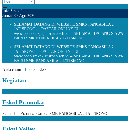
Info Sekolah
Jumat, 07 Agu 2026
SELAMAT DATANG DI WEBSITE SMKS PANCASILA 2
JATISRONO -- DAFTAR ONLINE DI:
www.ppdb.smkp2jatisrono.sch.id -- SELAMAT DATANG SISWA
BARU SMK PANCASILA 2 JATISRONO
SELAMAT DATANG DI WEBSITE SMKS PANCASILA 2
JATISRONO -- DAFTAR ONLINE DI:
www.ppdb.smkp2jatisrono.sch.id -- SELAMAT DATANG SISWA
BARU SMK PANCASILA 2 JATISRONO
Anda disini :
Home
-
Ekskul
Kegiatan
Eskul Pramuka
Pelantikan Pramuka Garuda SMK PANCASILA 2 JATISRONO
Eskul Volley