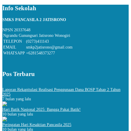
Info Sekolah
SMKS PANCASILA 2 JATISRONO
NPSN
20337648
Ngrandu Gunungsari Jatisrono Wonogiri
TELEPON
(0273)411143
EMAIL
smkp2jatisrono@gmail.com
WHATSAPP
+6281548373277
Pos Terbaru
Laporan Rekapitulasi Realisasi Penggunaan Dana BOSP Tahap 2 Tahun
2025
7 bulan yang lalu
Hari Batik Nasional 2025: Bangga Pakai Batik!
10 bulan yang lalu
Peringatan Hari Kesaktian Pancasila 2025
10 bulan yang lalu