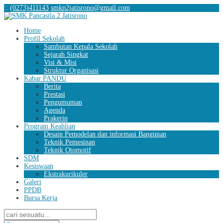
:
:
(0273)411143
smkp2jatisrono@gmail.com
Home
Profil Sekolah
Sambutan Kepala Sekolah
Sejarah Singkat
Visi & Misi
Struktur Organisasi
Kabar PANDU
Berita
Prestasi
Pengumuman
Agenda
Prakerin
Program Keahlian
Desain Pemodelan dan informasi Bangunan
Teknik Pemesinan
Teknik Otomotif
SDM
Kesiswaan
Ekstrakurikuler
Galeri
PPDB
Bursa Kerja